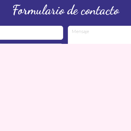
Formulario de contacto
Mensaje
rma que los datos de este formulario serán tratados para ofrecerle la información solic
timiento otorgado por el usuario. No se cederán datos a terceros. Puede ejercer los d
la
Política de Privacidad
.