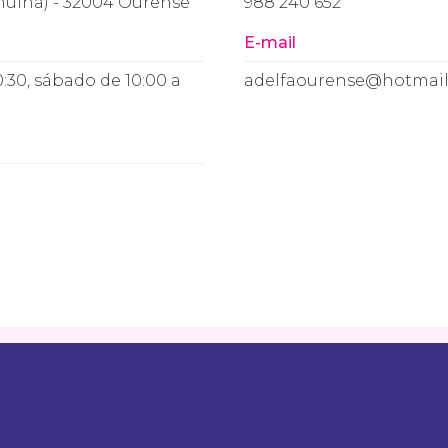
muíña) - 32004 Ourense
988 240 652
E-mail
20:30, sábado de 10:00 a
adelfaourense@hotmai